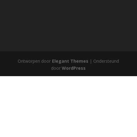
Ontworpen door
Elegant Themes
| Ondersteund
door
WordPress