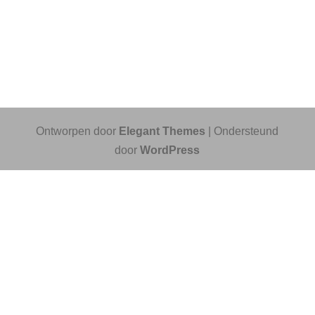
Ontworpen door
Elegant Themes
| Ondersteund
door
WordPress