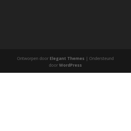
Ontworpen door
Elegant Themes
| Ondersteund
door
WordPress