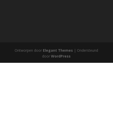
Ontworpen door
Elegant Themes
| Ondersteund
door
WordPress