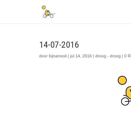
14-07-2016
door
bijnanooit
|
jul 14, 2016
|
droog - droog
|
0 R