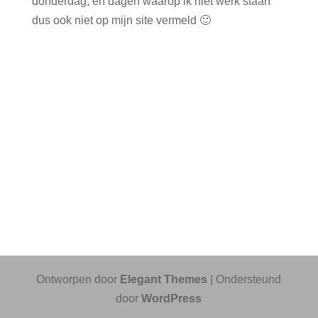
donderdag, en dagen waarop ik niet werk staan
dus ook niet op mijn site vermeld 🙂
Ontworpen door
Elegant Themes
| Ondersteund
door
WordPress