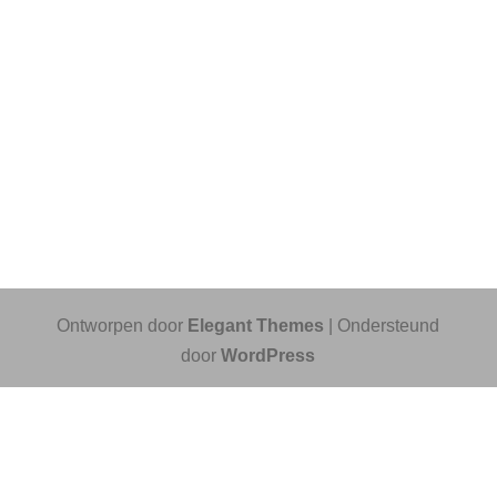
Ontworpen door
Elegant Themes
| Ondersteund
door
WordPress