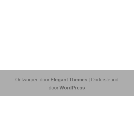
Ontworpen door
Elegant Themes
| Ondersteund
door
WordPress