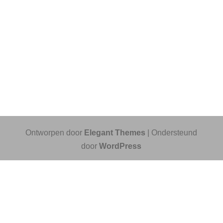
Ontworpen door
Elegant Themes
| Ondersteund
door
WordPress