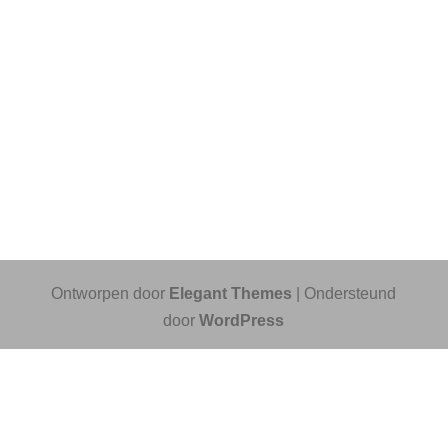
Ontworpen door
Elegant Themes
| Ondersteund
door
WordPress