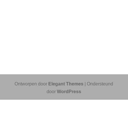
Ontworpen door
Elegant Themes
| Ondersteund
door
WordPress