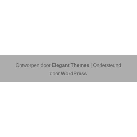
Ontworpen door
Elegant Themes
| Ondersteund
door
WordPress