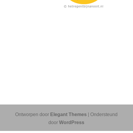
Ontworpen door
Elegant Themes
| Ondersteund
door
WordPress