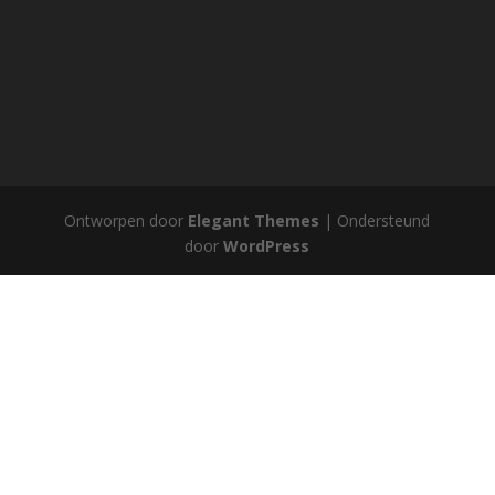
Ontworpen door
Elegant Themes
| Ondersteund
door
WordPress