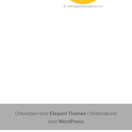
Ontworpen door
Elegant Themes
| Ondersteund
door
WordPress