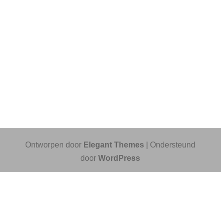
Ontworpen door
Elegant Themes
| Ondersteund
door
WordPress