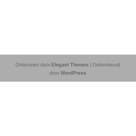
Ontworpen door
Elegant Themes
| Ondersteund
door
WordPress