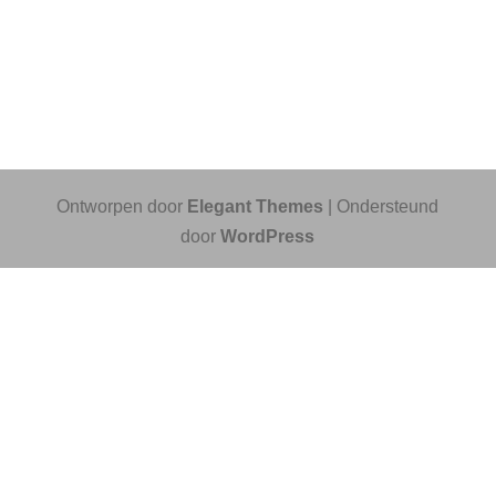
Ontworpen door
Elegant Themes
| Ondersteund
door
WordPress