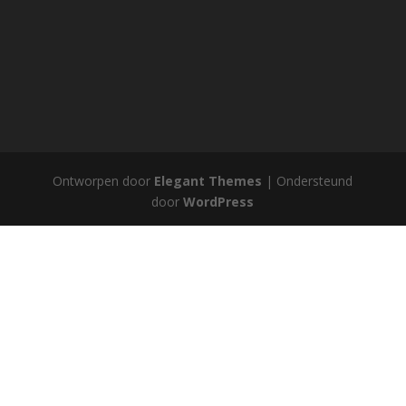
Ontworpen door
Elegant Themes
| Ondersteund
door
WordPress