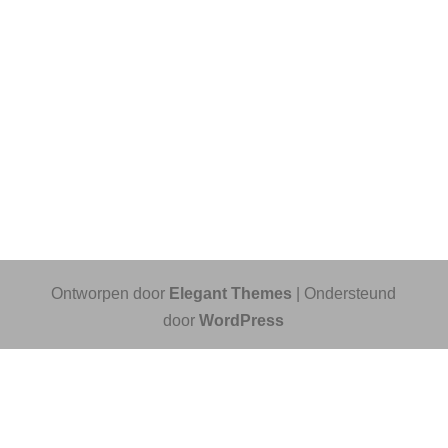
Ontworpen door
Elegant Themes
| Ondersteund
door
WordPress