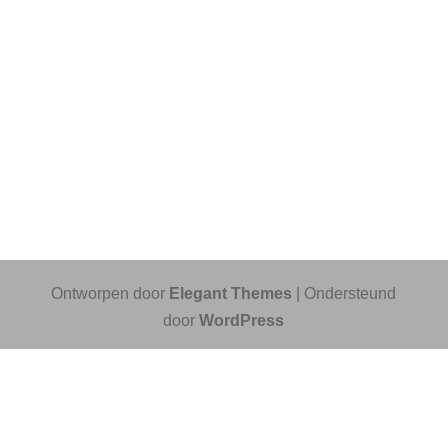
Ontworpen door
Elegant Themes
| Ondersteund
door
WordPress