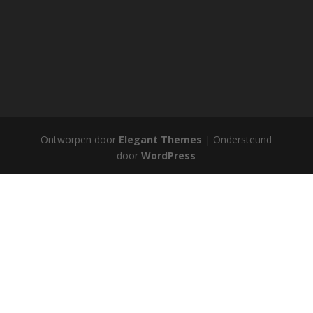
Ontworpen door
Elegant Themes
| Ondersteund
door
WordPress