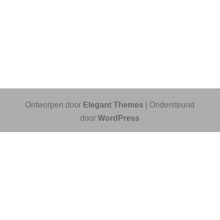
Ontworpen door
Elegant Themes
| Ondersteund
door
WordPress