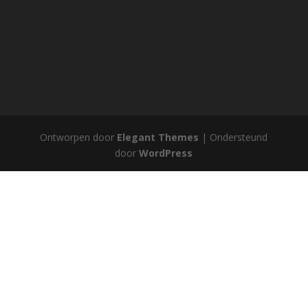
Ontworpen door
Elegant Themes
| Ondersteund
door
WordPress