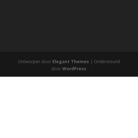
Ontworpen door
Elegant Themes
| Ondersteund
door
WordPress