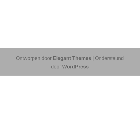
Ontworpen door
Elegant Themes
| Ondersteund
door
WordPress