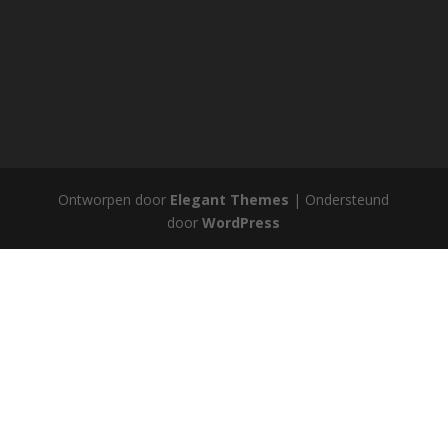
Ontworpen door
Elegant Themes
| Ondersteund
door
WordPress