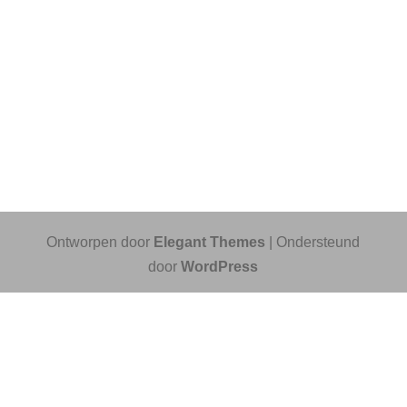
Ontworpen door
Elegant Themes
| Ondersteund
door
WordPress