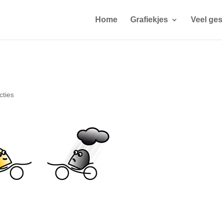
Home
Grafiekjes
Veel ges
cties