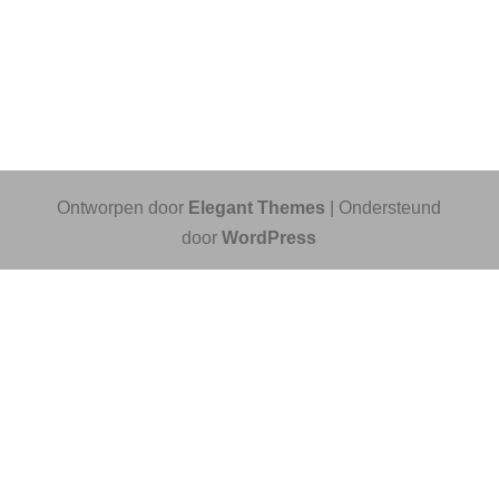
Ontworpen door
Elegant Themes
| Ondersteund
door
WordPress