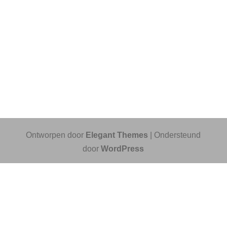
Ontworpen door
Elegant Themes
| Ondersteund
door
WordPress